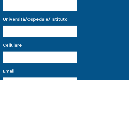
Università/Ospedale/ Istituto
Cellulare
Email
Acconsento al trattamento dei
miei dati personali*
Invia